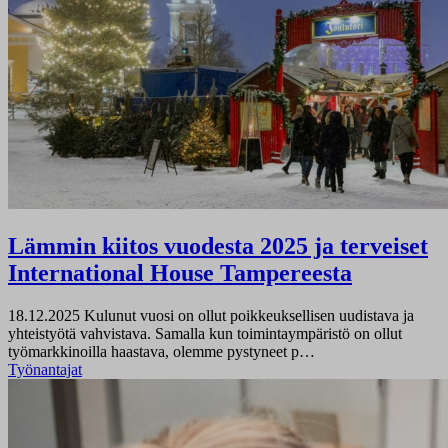
Lämmin kiitos vuodesta 2025 ja terveiset
International House Tampereesta
18.12.2025
Kulunut vuosi on ollut poikkeuksellisen uudistava ja
yhteistyötä vahvistava. Samalla kun toimintaympäristö on ollut
työmarkkinoilla haastava, olemme pystyneet p…
Työnantajat