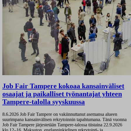
Job Fair Tampere kokoaa kansainväliset
osaajat ja paikalliset työnantajat yhteen
Tampere-talolla syyskuussa
8.6.2026
Job Fair Tampere on vakiinnuttanut asemansa alueen
suurimpana kansainvälisen rekrytoinnin tapahtumana. Tänä vuonna
Job Fair Tampere järjestetään Tampere-talossa tiistaina 22.9.2026
klo 12–16. Maksuton, englanninkielinen rekrytointi- ja