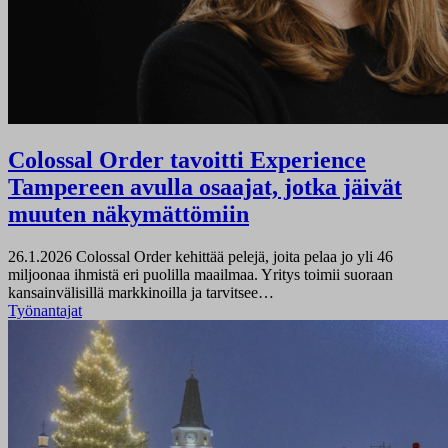
Colossal Order tavoitti Experience
Tampereen avulla osaajat, jotka jäivät
muuten näkymättömiin
26.1.2026
Colossal Order kehittää pelejä, joita pelaa jo yli 46
miljoonaa ihmistä eri puolilla maailmaa. Yritys toimii suoraan
kansainvälisillä markkinoilla ja tarvitsee…
Työnantajat