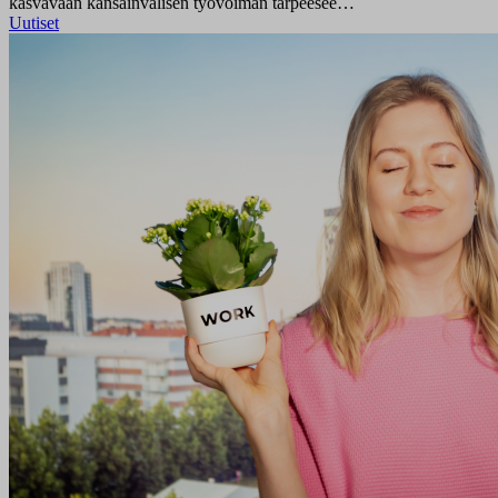
kasvavaan kansainvälisen työvoiman tarpeesee…
Uutiset