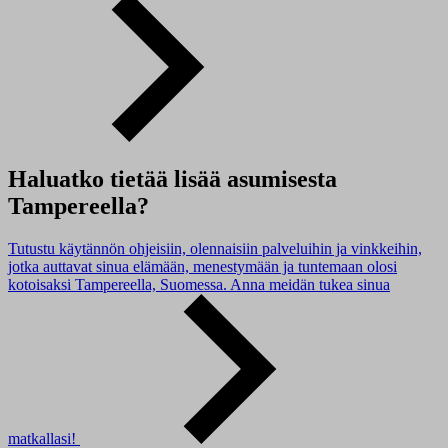
Haluatko tietää lisää asumisesta
Tampereella?
Tutustu käytännön ohjeisiin, olennaisiin palveluihin ja vinkkeihin,
jotka auttavat sinua elämään, menestymään ja tuntemaan olosi
kotoisaksi Tampereella, Suomessa. Anna meidän tukea sinua
matkallasi!