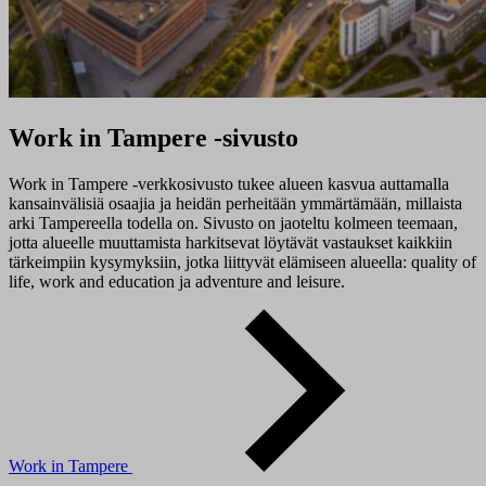
Work in Tampere -sivusto
Work in Tampere -verkkosivusto tukee alueen kasvua auttamalla
kansainvälisiä osaajia ja heidän perheitään ymmärtämään, millaista
arki Tampereella todella on. Sivusto on jaoteltu kolmeen teemaan,
jotta alueelle muuttamista harkitsevat löytävät vastaukset kaikkiin
tärkeimpiin kysymyksiin, jotka liittyvät elämiseen alueella: quality of
life, work and education ja adventure and leisure.
Work in Tampere