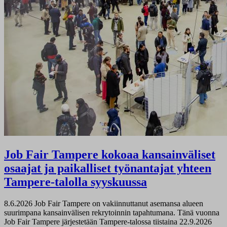
Job Fair Tampere kokoaa kansainväliset
osaajat ja paikalliset työnantajat yhteen
Tampere-talolla syyskuussa
8.6.2026
Job Fair Tampere on vakiinnuttanut asemansa alueen
suurimpana kansainvälisen rekrytoinnin tapahtumana. Tänä vuonna
Job Fair Tampere järjestetään Tampere-talossa tiistaina 22.9.2026