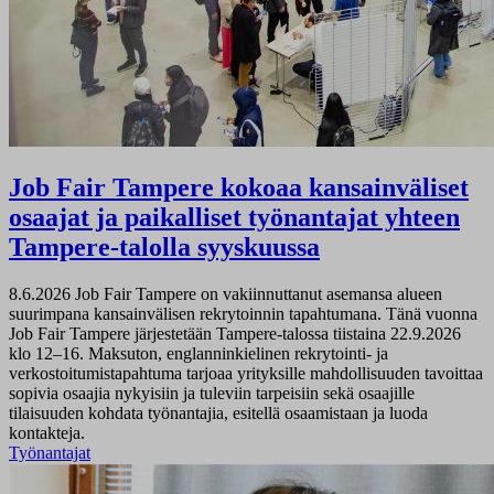
Job Fair Tampere kokoaa kansainväliset
osaajat ja paikalliset työnantajat yhteen
Tampere-talolla syyskuussa
8.6.2026
Job Fair Tampere on vakiinnuttanut asemansa alueen
suurimpana kansainvälisen rekrytoinnin tapahtumana. Tänä vuonna
Job Fair Tampere järjestetään Tampere-talossa tiistaina 22.9.2026
klo 12–16. Maksuton, englanninkielinen rekrytointi- ja
verkostoitumistapahtuma tarjoaa yrityksille mahdollisuuden tavoittaa
sopivia osaajia nykyisiin ja tuleviin tarpeisiin sekä osaajille
tilaisuuden kohdata työnantajia, esitellä osaamistaan ja luoda
kontakteja.
Työnantajat