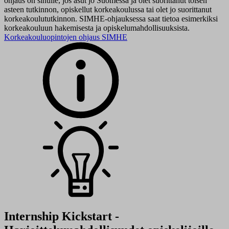
ohjaus on sinulle, jos asut jo Suomessa ja olet suorittanut toisen
asteen tutkinnon, opiskellut korkeakoulussa tai olet jo suorittanut
korkeakoulututkinnon. SIMHE-ohjauksessa saat tietoa esimerkiksi
korkeakouluun hakemisesta ja opiskelumahdollisuuksista.
Korkeakouluopintojen ohjaus SIMHE
Internship Kickstart -