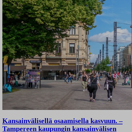
Kansainvälisellä osaamisella kasvuun. –
Tampereen kaupungin kansainvälisen