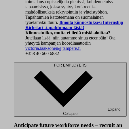
toimialansa opiskelijoita pienissä, kohdennetuissa
tapaamisissa, joissa syntyy konkreettisia
mahdollisuuksia rekrytointiin ja yhteistyöhön.
Tapahtumien kattoteemana on suomalainen
työelämäkulttuuri.
Ilmoita kiinnostuksesi Internship
Kickstart -tapahtumaan tästä!
Kiinnostuitko, mutta et tiedä mistä aloittaa?
Jutellaan lisää, niin autamme sinua eteenpäin! Ota
yhteyttä kampanjan koordinaattoriin
victoria.laaksonen@tampere.fi
+358 40 660 6832
FOR EMPLOYERS
Expand
Collapse
Anticipate future workforce needs – recruit an