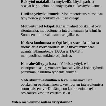
Rekrytoi matalalla kynnyksellä
: Löydä parhaat
osaajat harjoittelun, opinnäytetyön tai kesätyön kautta.
Uudista yrityskulttuuria
: Monimuotoisuus rikastuttaa
työyhteisöä ja houkuttelee uusia osaajia.
Motivoituneet tekijät
: Kansainväliset opiskelijat ovat
sitoutuneita, motivoituneita integroitumaan ja jäämään
Suomeen töihin valmistumisen jälkeen.
Korkea koulutustaso
: Opiskelijat saavat laadukasta
suomalaista korkeakoulutusta ja tuovat mukanaan
uusinta tutkimustietoa TAU:n ja TAMK:n
monipuolisista tutkinto-ohjelmista.
Kansainvälisty ja kasva
: Vahvista yrityksesi
vientipotentiaalia, ymmärrä kansainvälisiä kohderyhmiä
paremmin ja uudista työnantajakuvaa.
Yhteiskuntavastuullinen teko
: Kansainvälisen
opiskelijan palkkaaminen tukee nuorten integroitumista
suomalaiseen työelämään ja on konkreettinen teko
sosiaalisen vastuun edistämiseksi.
Miten me voimme auttaa yritystänne?