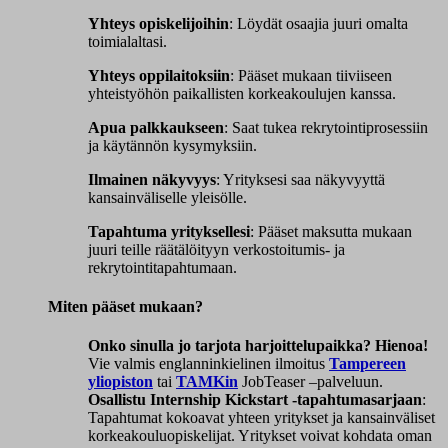
Yhteys opiskelijoihin
: Löydät osaajia juuri omalta
toimialaltasi.
Yhteys oppilaitoksiin
: Pääset mukaan tiiviiseen
yhteistyöhön paikallisten korkeakoulujen kanssa.
Apua palkkaukseen
: Saat tukea rekrytointiprosessiin
ja käytännön kysymyksiin.
Ilmainen näkyvyys
: Yrityksesi saa näkyvyyttä
kansainväliselle yleisölle.
Tapahtuma yrityksellesi
: Pääset maksutta mukaan
juuri teille räätälöityyn verkostoitumis- ja
rekrytointitapahtumaan.
Miten pääset mukaan?
Onko sinulla jo tarjota harjoittelupaikka? Hienoa!
Vie valmis englanninkielinen ilmoitus
Tampereen
yliopiston
tai
TAMKin
JobTeaser –palveluun.
Osallistu Internship Kickstart -tapahtumasarjaan
:
Tapahtumat kokoavat yhteen yritykset ja kansainväliset
korkeakouluopiskelijat. Yritykset voivat kohdata oman