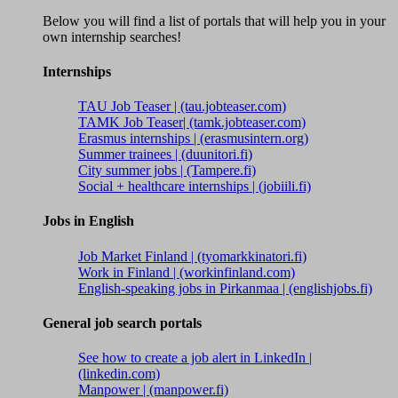
Below you will find a list of portals that will help you in your
own internship searches!
Internships
TAU Job Teaser | (tau.jobteaser.com)
TAMK Job Teaser| (tamk.jobteaser.com)
Erasmus internships | (erasmusintern.org)
Summer trainees | (duunitori.fi)
City summer jobs | (Tampere.fi)
Social + healthcare internships | (jobiili.fi)
Jobs in English
Job Market Finland | (tyomarkkinatori.fi)
Work in Finland | (workinfinland.com)
English-speaking jobs in Pirkanmaa | (englishjobs.fi)
General job search portals
See how to create a job alert in LinkedIn |
(linkedin.com)
Manpower | (manpower.fi)