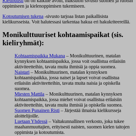
Kielibuusti
on on kaikille avoin, maksuton sivusto suomen ja ruotsin
oppimiseen ja kielenoppimisen tukemiseen.
Kotoutumisen tukena
-sivusto tarjoaa listan paikallisista
kielikursseista. Voit halutessasi tarkentaa hakua eri hakukriteereillä.
Monikulttuuriset kohtaamispaikat (sis.
kieliryhmät):
Kohtaamispaikka Mukana
– Monikulttuurinen, matalan
kynnyksen kohtaamispaikka, jossa voit osallistua erilaisiin
aktiviteetteihin, tavata muita ihmisiä ja oppia suomea.
Naistari
– Monikulttuurinen, matalan kynnyksen
kohtaamispaikka, jossa naiset ja lapset voivat osallistua
erilaisiin aktiviteetteihin, tavata muita naisia ja opiskella
suomea.
Miesten Mattila
– Monikulttuurinen, matalan kynnyksen
kohtaamispaikka, jossa miehet voivat osallistua erilaisiin
aktiviteetteihin, tavata muita ihmisiä ja opiskella suomea.
Suomen Punainen Risti
– Järjestää ilmaisia kielikursseja
aloittelijoille.
Luetaan Yhdessä
– Valtakunnallinen verkosto, joka tukee
maahanmuuttajien, erityisesti naisten, suomen kielen taitojen
oppimista ja kotoutumista.