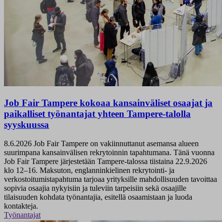
Job Fair Tampere kokoaa kansainväliset osaajat ja
paikalliset työnantajat yhteen Tampere-talolla
syyskuussa
8.6.2026
Job Fair Tampere on vakiinnuttanut asemansa alueen
suurimpana kansainvälisen rekrytoinnin tapahtumana. Tänä vuonna
Job Fair Tampere järjestetään Tampere-talossa tiistaina 22.9.2026
klo 12–16. Maksuton, englanninkielinen rekrytointi- ja
verkostoitumistapahtuma tarjoaa yrityksille mahdollisuuden tavoittaa
sopivia osaajia nykyisiin ja tuleviin tarpeisiin sekä osaajille
tilaisuuden kohdata työnantajia, esitellä osaamistaan ja luoda
kontakteja.
Työnantajat