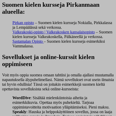
Suomen kielen kursseja Pirkanmaan
alueella:
Pirkan opisto
– Suomen kielen kursseja Nokialla, Pirkkalassa
ja Lempäälässä sekä verkossa.
Valkeakoski-opisto | Valkeakosken kansalaisopisto
– Suomen
kielen kursseja Valkeakoskella, Pälkäneellä ja verkossa.
Sastamalan Opisto
– Suomen kielen kursseja esimerkiksi
Vammalassa.
Sovellukset ja online-kurssit kielen
oppimiseen
Voit myös oppia suomea omaan tahtiisi ja omalla ajallasi muutamalla
napautuksella älypuhelimellasi. Nämä sovellukset ovat usein ilmaisia
tai hyvin edullisia! Tässä on joitakin esimerkkejä suomen kieltä
opettavista sovelluksista sekä online-kursseista:
WordDive
: Sisältää mielenkiintoisia aiheita ja
esimerkkikuvia. Opettaa myös puhekieltä. Tarjoaa
oppimistavoitteita motivaation ylläpitämiseksi. Pieni maksu.
Speakly
: Hauska ja helppokäyttöinen sovellus, jossa on laaja