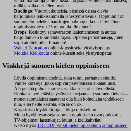
valikoima sanoja ja ilmauksia. Tarjoaa arviointeja nähdäksesi,
millä tasolla olet. Pieni maksu.
Duolingo
: Vuorovaikutteisia, pienissä osissa olevia
harjoituksia leikkisämmällä lähestymistavalla. Oppitunnit on
suunniteltu peleiksi hauskojen hahmojen kera. Päivittäinen
oppimistavoite on 15 minuuttia. Ilmainen!
Drops
: Keskittyy sanavaraston laajentamiseen ja auttaa
harjoittamaan kuuntelutaitojasi. Opettaa perusfraaseja, joten
sopii aloittelijoille. Ilmainen!
Waltari Education
online-kurssit sekä yksityisopetus
Moikka Kielikoulu
online-kurssit sekä yksityisopetus
Vinkkejä suomen kielen oppimiseen
Löydä oppimismenetelmä, joka toimii parhaiten sinulle.
Valitse kursseja, jotka sopivat päivittäiseen aikatauluusi.
Älä pelkää puhua suomea, vaikka se ei olisi täydellistä.
Rohkaise perhettäsi ja ystäviäsi korjaamaan suomen kieltäsi—
monet suomalaiset saattavat olla liian kohteliaita tehdäkseen
niin, ellei heille kerrota, että se on ok.
Kirjastoista löydät kirjoja ja tiloja opiskeluun
Muita hyviä resursseja suomen oppimiseen ovat podcastit,
TV-ohjelmat, lastenkirjat, laulut ja kielikahvilat!
Katso myös
TREDUn vinkit kielen opiskeluun ja oppimiseen