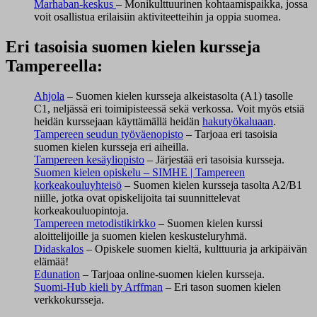
Marhaban-keskus
– Monikulttuurinen kohtaamispaikka, jossa
voit osallistua erilaisiin aktiviteetteihin ja oppia suomea.
Eri tasoisia suomen kielen kursseja
Tampereella:
Ahjola
– Suomen kielen kursseja alkeistasolta (A1) tasolle
C1, neljässä eri toimipisteessä sekä verkossa. Voit myös etsiä
heidän kurssejaan käyttämällä heidän
hakutyökaluaan
.
Tampereen seudun työväenopisto
– Tarjoaa eri tasoisia
suomen kielen kursseja eri aiheilla.
Tampereen kesäyliopisto
– Järjestää eri tasoisia kursseja.
Suomen kielen opiskelu – SIMHE | Tampereen
korkeakouluyhteisö
– Suomen kielen kursseja tasolta A2/B1
niille, jotka ovat opiskelijoita tai suunnittelevat
korkeakouluopintoja.
Tampereen metodistikirkko
– Suomen kielen kurssi
aloittelijoille ja suomen kielen keskusteluryhmä.
Didaskalos
– Opiskele suomen kieltä, kulttuuria ja arkipäivän
elämää!
Edunation
– Tarjoaa online-suomen kielen kursseja.
Suomi-Hub kieli by Arffman
– Eri tason suomen kielen
verkkokursseja.