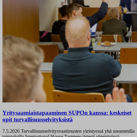
Yritysaamiaistapaaminen SUPOn kanssa: keskeiset
opit turvallisuusselvityksistä
7.5.2026
Turvallisuusselvitysvaatimusten yleistyessä yhä useammilla
toimialoilla International House Tampere järjesti yhteistyössä...