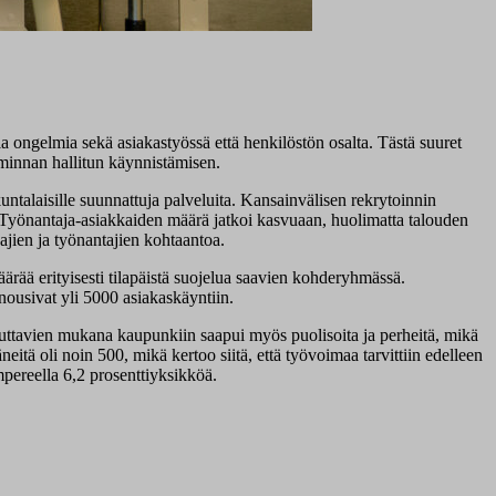
ongelmia sekä asiakastyössä että henkilöstön osalta. Tästä suuret
iminnan hallitun käynnistämisen.
ntalaisille suunnattuja palveluita. Kansainvälisen rekrytoinnin
. Työnantaja-asiakkaiden määrä jatkoi kasvuaan, huolimatta talouden
ajien ja työnantajien kohtaantoa.
rää erityisesti tilapäistä suojelua saavien kohderyhmässä.
nousivat yli 5000 asiakaskäyntiin.
ttavien mukana kaupunkiin saapui myös puolisoita ja perheitä, mikä
tä oli noin 500, mikä kertoo siitä, että työvoimaa tarvittiin edelleen
pereella 6,2 prosenttiyksikköä.