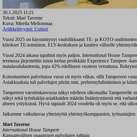
30.1.2025 11:21
Teksti: Mari Taverne
Kuva: Mirella Mellonmaa
Artikkelityyppi:
Uutiset
Vuosi 2025 on käynnistynyt vauhdikkaasti TE- ja KOTO-uudistusten to
kiitokset TE-toimiston, ELY-keskuksen ja kuntien väliselle yhteistyöl
Vuosi 2024 aikana tapahtui myös paljon. International House Tampere -
teemassa järjestettiin toista kertaa peräkkäin Experience Tampere -k
matalasuhdanteesta, jopa 42% edelliseen vuoteen verrattuna. Rekrytoint
Kotoutumisen palveluissa vuosi oli myös vilkas, sillä Tampereen vasta
Asiakkuuksia tuli palvelujen piiriin mm. perheenyhdistämisen ja kiint
Tampereen väestönkasvussa näkyi edelleen ulkomailta Tampereelle mu
näkyi sekä työnhakija-asiakkaiden määrän lisääntymisenä että varhaiska
alueen yrityksissä. Hyvä signaali 2024 vuodelta oli myös se, että ulk
Jatkamme vaikuttavaa yhteistyötä yhteistyökumppanien, työnantajien
Mari Taverne
International House Tampere
Kansainvälisen osaamisen palvelujen johtaja