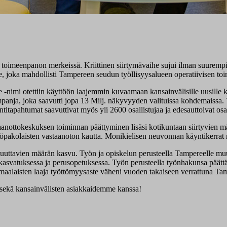
imeenpanon merkeissä. Kriittinen siirtymävaihe sujui ilman suurempia 
le, joka mahdollisti Tampereen seudun työllisyysalueen operatiivisen to
nimi otettiin käyttöön laajemmin kuvaamaan kansainvälisille uusille ku
ampanja, joka saavutti jopa 13 Milj. näkyvyyden valituissa kohdemaissa
itapahtumat saavuttivat myös yli 2600 osallistujaa ja edesauttoivat osa
anottokeskuksen toiminnan päättyminen lisäsi kotikuntaan siirtyvien mää
iöpakolaisten vastaanoton kautta. Monikielisen neuvonnan käyntikerrat 
uttavien määrän kasvu. Työn ja opiskelun perusteella Tampereelle muu
svatuksessa ja perusopetuksessa. Työn perusteella työnhakunsa päättänei
omaalaisten laaja työttömyysaste väheni vuoden takaiseen verrattuna Tam
 sekä kansainvälisten asiakkaidemme kanssa!