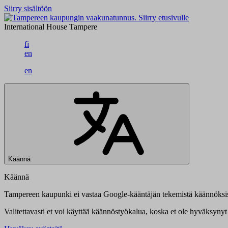
Siirry sisältöön
Siirry etusivulle
International House Tampere
fi
en
en
Käännä
Käännä
Tampereen kaupunki ei vastaa Google-kääntäjän tekemistä käännöksis
Valitettavasti et voi käyttää käännöstyökalua, koska et ole hyväksynyt 