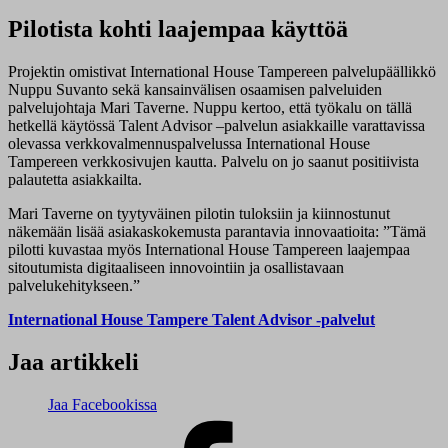
Pilotista kohti laajempaa käyttöä
Projektin omistivat International House Tampereen palvelupäällikkö
Nuppu Suvanto sekä kansainvälisen osaamisen palveluiden
palvelujohtaja Mari Taverne. Nuppu kertoo, että työkalu on tällä
hetkellä käytössä Talent Advisor –palvelun asiakkaille varattavissa
olevassa verkkovalmennuspalvelussa International House
Tampereen verkkosivujen kautta. Palvelu on jo saanut positiivista
palautetta asiakkailta.
Mari Taverne on tyytyväinen pilotin tuloksiin ja kiinnostunut
näkemään lisää asiakaskokemusta parantavia innovaatioita: ”Tämä
pilotti kuvastaa myös International House Tampereen laajempaa
sitoutumista digitaaliseen innovointiin ja osallistavaan
palvelukehitykseen.”
International House Tampere Talent Advisor -palvelut
Jaa artikkeli
Jaa Facebookissa