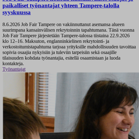
paikalliset työnantajat yhteen Tampere-talolla
syyskuussa
8.6.2026
Job Fair Tampere on vakiinnuttanut asemansa alueen
suurimpana kansainvälisen rekrytoinnin tapahtumana. Tänä vuonna
Job Fair Tampere järjestetään Tampere-talossa tiistaina 22.9.2026
klo 12–16. Maksuton, englanninkielinen rekrytointi- ja
verkostoitumistapahtuma tarjoaa yrityksille mahdollisuuden tavoittaa
sopivia osaajia nykyisiin ja tuleviin tarpeisiin sekä osaajille
tilaisuuden kohdata työnantajia, esitellä osaamistaan ja luoda
kontakteja.
Työnantajat