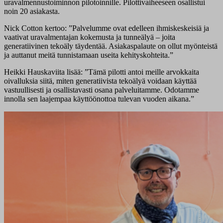
uravalmennustoiminnon pilotoinnille. Pilottivaiheeseen osallistui
noin 20 asiakasta.
Nick Cotton kertoo: ”Palvelumme ovat edelleen ihmiskeskeisiä ja
vaativat uravalmentajan kokemusta ja tunneälyä – joita
generatiivinen tekoäly täydentää. Asiakaspalaute on ollut myönteistä
ja auttanut meitä tunnistamaan useita kehityskohteita.”
Heikki Hauskaviita lisää: ”Tämä pilotti antoi meille arvokkaita
oivalluksia siitä, miten generatiivista tekoälyä voidaan käyttää
vastuullisesti ja osallistavasti osana palveluitamme. Odotamme
innolla sen laajempaa käyttöönottoa tulevan vuoden aikana.”