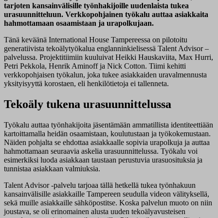
tarjoten kansainvälisille työnhakijoille uudenlaista tukea
urasuunnitteluun. Verkkopohjainen työkalu auttaa asiakkaita
hahmottamaan osaamistaan ja urapolkujaan.
Tänä keväänä International House Tampereessa on pilotoitu
generatiivista tekoälytyökalua englanninkielisessä Talent Advisor –
palvelussa. Projektitiimiin kuuluivat Heikki Hauskaviita, Max Hurri,
Petri Pekkola, Henrik Aminoff ja Nick Cotton. Tiimi kehitti
verkkopohjaisen työkalun, joka tukee asiakkaiden uravalmennusta
yksityisyyttä korostaen, eli henkilötietoja ei tallenneta.
Tekoäly tukena urasuunnittelussa
Työkalu auttaa työnhakijoita jäsentämään ammatillista identiteettiään
kartoittamalla heidän osaamistaan, koulutustaan ja työkokemustaan.
Näiden pohjalta se ehdottaa asiakkaalle sopivia urapolkuja ja auttaa
hahmottamaan seuraavia askelia urasuunnittelussa. Työkalu voi
esimerkiksi luoda asiakkaan taustaan perustuvia urasuosituksia ja
tunnistaa asiakkaan valmiuksia.
Talent Advisor -palvelu tarjoaa tällä hetkellä tukea työnhakuun
kansainvälisille asiakkaille Tampereen seudulla videon välityksellä,
sekä muille asiakkaille sähköpostitse. Koska palvelun muoto on niin
joustava, se oli erinomainen alusta uuden tekoälyavusteisen