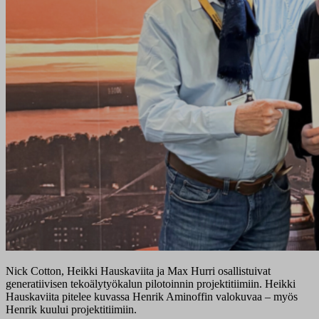
Nick Cotton, Heikki Hauskaviita ja Max Hurri osallistuivat
generatiivisen tekoälytyökalun pilotoinnin projektitiimiin. Heikki
Hauskaviita pitelee kuvassa Henrik Aminoffin valokuvaa – myös
Henrik kuului projektitiimiin.