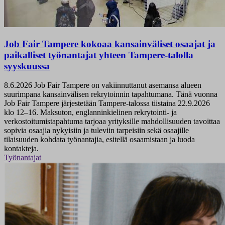
Job Fair Tampere kokoaa kansainväliset osaajat ja
paikalliset työnantajat yhteen Tampere-talolla
syyskuussa
8.6.2026
Job Fair Tampere on vakiinnuttanut asemansa alueen
suurimpana kansainvälisen rekrytoinnin tapahtumana. Tänä vuonna
Job Fair Tampere järjestetään Tampere-talossa tiistaina 22.9.2026
klo 12–16. Maksuton, englanninkielinen rekrytointi- ja
verkostoitumistapahtuma tarjoaa yrityksille mahdollisuuden tavoittaa
sopivia osaajia nykyisiin ja tuleviin tarpeisiin sekä osaajille
tilaisuuden kohdata työnantajia, esitellä osaamistaan ja luoda
kontakteja.
Työnantajat