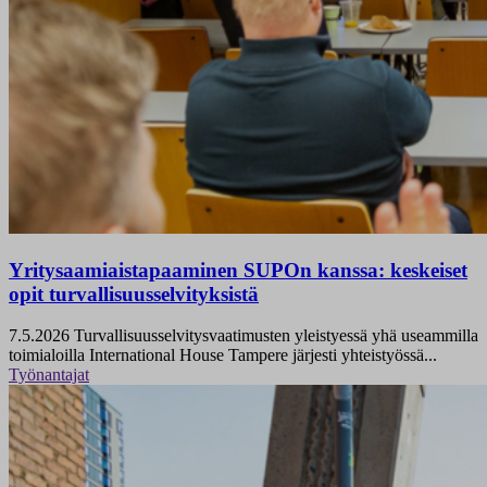
Yritysaamiaistapaaminen SUPOn kanssa: keskeiset
opit turvallisuusselvityksistä
7.5.2026
Turvallisuusselvitysvaatimusten yleistyessä yhä useammilla
toimialoilla International House Tampere järjesti yhteistyössä...
Työnantajat