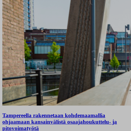
Tampereella rakennetaan kohdemaamallia
ohjaamaan kansainvälistä osaajahoukuttelu- ja
pitovoimatyötä