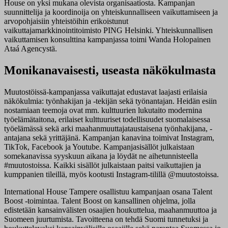
House on yksi mukana olevista organisaatiosta. Kampanjan
suunnittelija ja koordinoija on yhteiskunnalliseen vaikuttamiseen ja
arvopohjaisiin yhteistöihin erikoistunut
vaikuttajamarkkinointitoimisto PING Helsinki. Yhteiskunnallisen
vaikuttamisen konsulttina kampanjassa toimi Wanda Holopainen
Ataá Agencystä.
Monikanavaisesti, useasta näkökulmasta
Muutostöissä-kampanjassa vaikuttajat edustavat laajasti erilaisia
näkökulmia: työnhakijan ja -tekijän sekä työnantajan. Heidän esiin
nostamiaan teemoja ovat mm. kulttuurien lukutaito modernina
työelämätaitona, erilaiset kulttuuriset todellisuudet suomalaisessa
työelämässä sekä arki maahanmuuttajataustaisena työnhakijana, -
antajana sekä yrittäjänä. Kampanjan kanavina toimivat Instagram,
TikTok, Facebook ja Youtube. Kampanjasisällöt julkaistaan
somekanavissa syyskuun aikana ja löydät ne aihetunnisteella
#muutostoissa. Kaikki sisällöt julkaistaan paitsi vaikuttajien ja
kumppanien tileillä, myös kootusti Instagram-tilillä @muutostoissa.
International House Tampere osallistuu kampanjaan osana Talent
Boost -toimintaa. Talent Boost on kansallinen ohjelma, jolla
edistetään kansainvälisten osaajien houkuttelua, maahanmuuttoa ja
Suomeen juurtumista. Tavoitteena on tehdä Suomi tunnetuksi ja