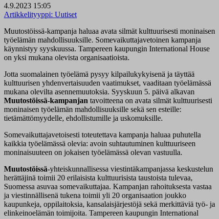
4.9.2023 15:05
Artikkelityyppi:
Uutiset
Muutostöissä-kampanja haluaa avata silmät kulttuurisesti moninaisen
työelämän mahdollisuuksille. Somevaikuttajavetoinen kampanja
käynnistyy syyskuussa. Tampereen kaupungin International House
on yksi mukana olevista organisaatioista.
Jotta suomalainen työelämä pysyy kilpailukykyisenä ja täyttää
kulttuurisen yhdenvertaisuuden vaatimukset, vaaditaan työelämässä
mukana olevilta asennemuutoksia. Syyskuun 5. päivä alkavan
Muutostöissä-kampanjan
tavoitteena on avata silmät kulttuurisesti
moninaisen työelämän mahdollisuuksille sekä sen esteille:
tietämättömyydelle, ehdollistumille ja uskomuksille.
Somevaikuttajavetoisesti toteutettava kampanja haluaa puhutella
kaikkia työelämässä olevia: avoin suhtautuminen kulttuuriseen
moninaisuuteen on jokaisen työelämässä olevan vastuulla.
Muutostöissä
-yhteiskunnallisessa viestintäkampanjassa keskustelun
herättäjinä toimii 20 erilaisista kulttuurisista taustoista tulevaa,
Suomessa asuvaa somevaikuttajaa. Kampanjan rahoituksesta vastaa
ja viestinnällisenä tukena toimii yli 20 organisaation joukko
kaupunkeja, oppilaitoksia, kansalaisjärjestöjä sekä merkittäviä työ- ja
elinkeinoelämän toimijoita. Tampereen kaupungin International