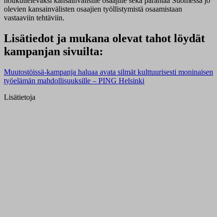
houkuttelevaksi kansainvälisille osaajille sekä parantaa Suomessa jo
olevien kansainvälisten osaajien työllistymistä osaamistaan
vastaaviin tehtäviin.
Lisätiedot ja mukana olevat tahot löydät
kampanjan sivuilta:
Muutostöissä-kampanja haluaa avata silmät kulttuurisesti moninaisen
työelämän mahdollisuuksille – PING Helsinki
Lisätietoja