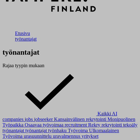
Etusivu
työnantajat
työnantajat
Rajaa tyypin mukaan
Kaikki
AI
companies
jobs
jobseeker
Kansainvälinen rekrytointi
Monipuolinen
Työpaikka
Osaavaa työvoimaa
recruitment
Rekry
rekrytointi
tekoäly
työnantajat
työnantajat
työnhaku
Työvoima
Ulkomaalainen
Työvoima
urasuunnittelu
uravalmennus
yritykset