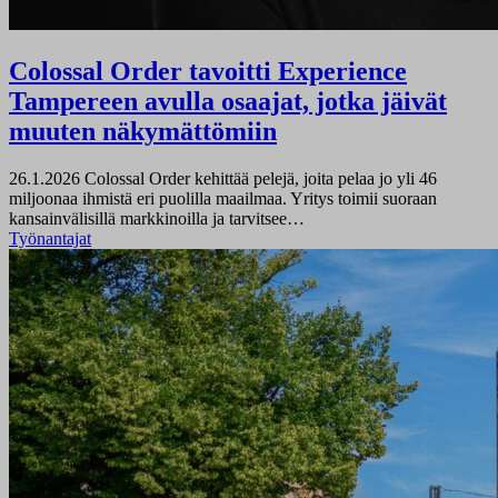
Colossal Order tavoitti Experience
Tampereen avulla osaajat, jotka jäivät
muuten näkymättömiin
26.1.2026
Colossal Order kehittää pelejä, joita pelaa jo yli 46
miljoonaa ihmistä eri puolilla maailmaa. Yritys toimii suoraan
kansainvälisillä markkinoilla ja tarvitsee…
Työnantajat