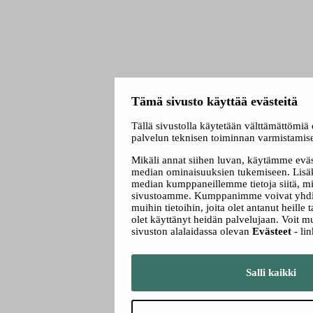
Tämä sivusto käyttää evästeitä
Tällä sivustolla käytetään välttämättömiä 
palvelun teknisen toiminnan varmistamis
Mikäli annat siihen luvan, käytämme eväs
median ominaisuuksien tukemiseen. Lisäk
median kumppaneillemme tietoja siitä, mi
sivustoamme. Kumppanimme voivat yhdist
muihin tietoihin, joita olet antanut heille t
olet käyttänyt heidän palvelujaan. Voit 
sivuston alalaidassa olevan
Evästeet
- lin
Salli kaikki