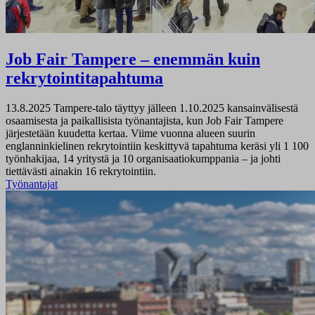
Job Fair Tampere – enemmän kuin
rekrytointitapahtuma
13.8.2025
Tampere-talo täyttyy jälleen 1.10.2025 kansainvälisestä
osaamisesta ja paikallisista työnantajista, kun Job Fair Tampere
järjestetään kuudetta kertaa. Viime vuonna alueen suurin
englanninkielinen rekrytointiin keskittyvä tapahtuma keräsi yli 1 100
työnhakijaa, 14 yritystä ja 10 organisaatiokumppania – ja johti
tiettävästi ainakin 16 rekrytointiin.
Työnantajat