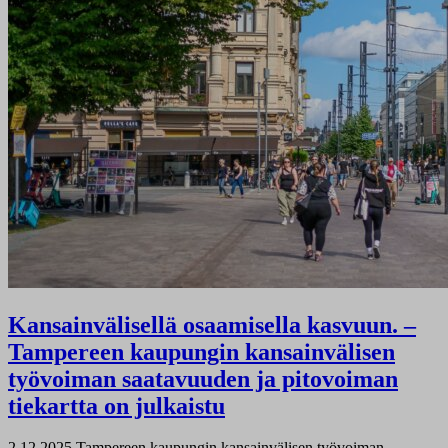
Kansainvälisellä osaamisella kasvuun. –
Tampereen kaupungin kansainvälisen
työvoiman saatavuuden ja pitovoiman
tiekartta on julkaistu
2.12.2025
Tampereen kaupungin kansainvälisen työvoiman