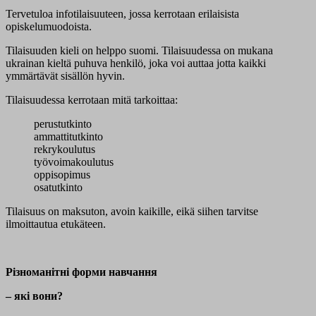
Tervetuloa info
tilaisuuteen, jossa
kerrotaan erilaisista
opiskelumuodoista.
Tilaisuuden kieli on helppo suomi. Tilaisuudessa on mukana
ukrainan kieltä puhuva henkilö, joka voi auttaa jotta kaikki
ymmärtävät sisällön hyvin.
Tilaisuudessa kerrotaan
mitä tarkoittaa:
perustutkinto
ammattitutkinto
rekrykoulutus
työvoimakoulutus
oppisopimus
osatutkinto
Tilaisuus on maksuton, avoin kaikille, eikä siihen tarvitse
ilmoittautua etukäteen.
Різноманітні форми навчання
– які вони?