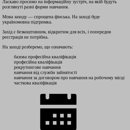
Ласкаво просимо на інформаційну зустріч, на якій будуть
розглянуті разні форми навчання.
Мова заходу — спрощена фінська. На заході буде
україномовна підтримка.
Захід є безкоштовним, відкритим для всіх, і попередня
реєстрація не потрібна.
На заході розберемо, що означають:
базова професійна кваліфікація
професійна кваліфікація
рекрутингове навчання
навчання від служби зайнятості
навчання за договором про навчання на робочому місці
часткова кваліфікація