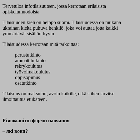
Tervetuloa info
tilaisuuteen, jossa
kerrotaan erilaisista
opiskelumuodoista.
Tilaisuuden kieli on helppo suomi. Tilaisuudessa on mukana
ukrainan kieltä puhuva henkilö, joka voi auttaa jotta kaikki
ymmärtävät sisällön hyvin.
Tilaisuudessa kerrotaan
mitä tarkoittaa:
perustutkinto
ammattitutkinto
rekrykoulutus
työvoimakoulutus
oppisopimus
osatutkinto
Tilaisuus on maksuton, avoin kaikille, eikä siihen tarvitse
ilmoittautua etukäteen.
Різноманітні форми навчання
– які вони?