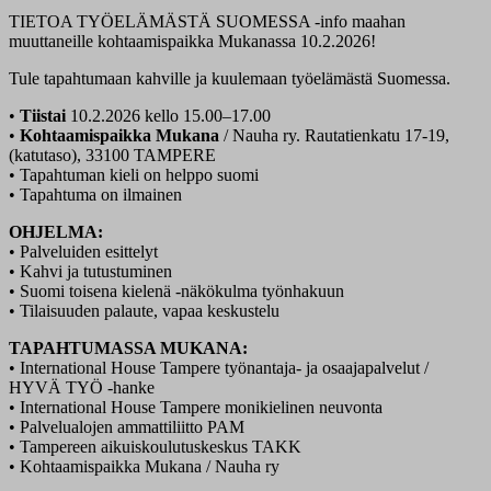
TIETOA TYÖELÄMÄSTÄ SUOMESSA -info maahan
muuttaneille kohtaamispaikka Mukanassa 10.2.2026!
Tule tapahtumaan kahville ja kuulemaan työelämästä Suomessa.
•
Tiistai
10.2.2026 kello 15.00–17.00
•
Kohtaamispaikka Mukana
/ Nauha ry. Rautatienkatu 17-19,
(katutaso), 33100 TAMPERE
• Tapahtuman kieli on helppo suomi
• Tapahtuma on ilmainen
OHJELMA:
• Palveluiden esittelyt
• Kahvi ja tutustuminen
• Suomi toisena kielenä -näkökulma työnhakuun
• Tilaisuuden palaute, vapaa keskustelu
TAPAHTUMASSA MUKANA:
• International House Tampere työnantaja- ja osaajapalvelut /
HYVÄ TYÖ -hanke
• International House Tampere monikielinen neuvonta
• Palvelualojen ammattiliitto PAM
• Tampereen aikuiskoulutuskeskus TAKK
• Kohtaamispaikka Mukana / Nauha ry