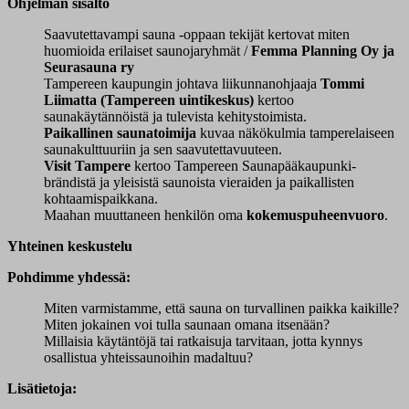
Ohjelman sisältö
Saavutettavampi sauna -oppaan tekijät kertovat miten
huomioida erilaiset saunojaryhmät /
Femma Planning Oy ja
Seurasauna ry
Tampereen kaupungin johtava liikunnanohjaaja
Tommi
Liimatta (Tampereen uintikeskus)
kertoo
saunakäytännöistä ja tulevista kehitystoimista.
Paikallinen saunatoimija
kuvaa näkökulmia tamperelaiseen
saunakulttuuriin ja sen saavutettavuuteen.
Visit Tampere
kertoo Tampereen Saunapääkaupunki-
brändistä ja yleisistä saunoista vieraiden ja paikallisten
kohtaamispaikkana.
Maahan muuttaneen henkilön oma
kokemuspuheenvuoro
.
Yhteinen keskustelu
Pohdimme yhdessä:
Miten varmistamme, että sauna on turvallinen paikka kaikille?
Miten jokainen voi tulla saunaan omana itsenään?
Millaisia käytäntöjä tai ratkaisuja tarvitaan, jotta kynnys
osallistua yhteissaunoihin madaltuu?
Lisätietoja: