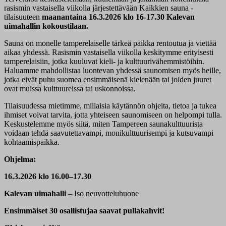
rasismin vastaisella viikolla järjestettävään Kaikkien sauna -
tilaisuuteen
maanantaina 16.3.2026 klo 16-17.30 Kalevan
uimahallin kokoustilaan.
Sauna on monelle tamperelaiselle tärkeä paikka rentoutua ja viettää
aikaa yhdessä. Rasismin vastaisella viikolla keskitymme erityisesti
tamperelaisiin, jotka kuuluvat kieli- ja kulttuurivähemmistöihin.
Haluamme mahdollistaa luontevan yhdessä saunomisen myös heille,
jotka eivät puhu suomea ensimmäisenä kielenään tai joiden juuret
ovat muissa kulttuureissa tai uskonnoissa.
Tilaisuudessa mietimme, millaisia käytännön ohjeita, tietoa ja tukea
ihmiset voivat tarvita, jotta yhteiseen saunomiseen on helpompi tulla.
Keskustelemme myös siitä, miten Tampereen saunakulttuurista
voidaan tehdä saavutettavampi, monikulttuurisempi ja kutsuvampi
kohtaamispaikka.
Ohjelma:
16.3.2026 klo 16.00–17.30
Kalevan uimahalli
– Iso neuvotteluhuone
Ensimmäiset 30 osallistujaa saavat pullakahvit!