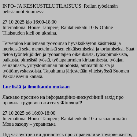
INFO- JA KESKUSTELUTILAISUUS: Reilun työelämän
pelisäännöt Suomessa
27.10.2025 klo 16:00-18:00
International House Tampere, Rautatienkatu 10 & Online
Tilaisuuden kieli on ukraina.
Tervetuloa kuulemaan työvoiman hyväksikäytön käsitteistä ja
merkeistä sekä menetelmistä sen ehkäisemiseksi ja torjumiseksi. Saat
tietoa työntekijöiden ja työnantajien oikeuksista, työsopimuksista,
palkasta, pimeästä työstä, työtapaturmien kirjaamisesta, työajan
seurannasta, yritystoiminnan muodoista, ammattiliitoista ja
työttömyyskassoista. Tapahtuma järjestetään yhteistyössä Suomen
Pakolaisavun kanssa.
Lue lisää ja ilmoittaudu mukaan
Ласкаво просимо на інформаційно-дискусійний захід про
правила трудового життя у Фінляндії!
27.10.2025 об 16:00-18:00
International House Tampere, Rautatienkatu 10 а також онлайн
Мова заходу – українська
Під час зустрічі ви дізнаєтесь про справедливе трудове життя,