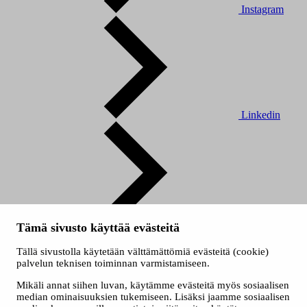
Instagram
Linkedin
Youtube
Tämä sivusto käyttää evästeitä
© 2026 Tampereen kaupunki
Tällä sivustolla käytetään välttämättömiä evästeitä (cookie)
Evästeet
palvelun teknisen toiminnan varmistamiseen.
Saavutettavuusseloste
Mikäli annat siihen luvan, käytämme evästeitä myös sosiaalisen
median ominaisuuksien tukemiseen. Lisäksi jaamme sosiaalisen